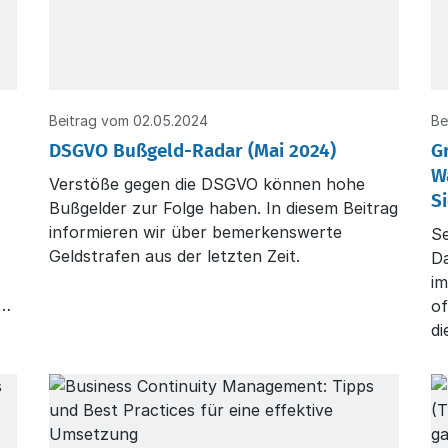
Beitrag vom 02.05.2024
Be
DSGVO Bußgeld-Radar (Mai 2024)
G
W
Verstöße gegen die DSGVO können hohe
S
Bußgelder zur Folge haben. In diesem Beitrag
informieren wir über bemerkenswerte
S
Geldstrafen aus der letzten Zeit.
D
im
of
di
z.
üb
be
Be