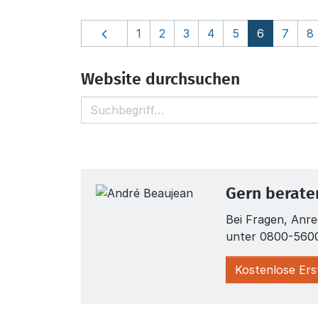
1
2
3
4
5
6
7
8
Website durchsuchen
Gern beraten
Bei Fragen, Anre
unter 0800-5600
Kostenlose Er