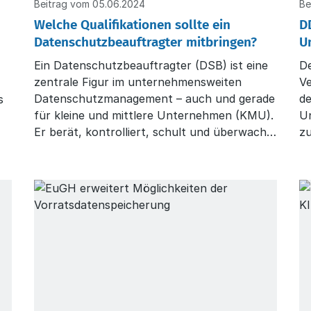
Beitrag vom 05.06.2024
Be
Welche Qualifikationen sollte ein
D
Datenschutzbeauftragter mitbringen?
U
Ein Datenschutzbeauftragter (DSB) ist eine
De
zentrale Figur im unternehmensweiten
V
Datenschutzmanagement – auch und gerade
de
s
für kleine und mittlere Unternehmen (KMU).
U
Er berät, kontrolliert, schult und überwacht
z
– und trägt damit maßgeblich zur Einhaltung
der Datenschutz-Grundverordnung (DSGVO)
und des Bundesdatenschutzgesetzes (BDSG)
bei.