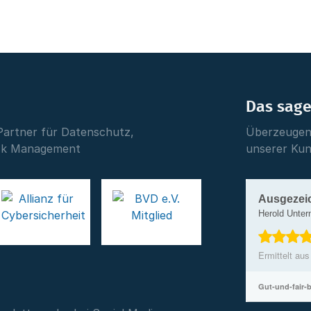
Das sag
Partner für Datenschutz,
Überzeugen 
isk Management
unserer Ku
Ausgezei
Herold Unte
Ermittelt au
Gut-und-fair-