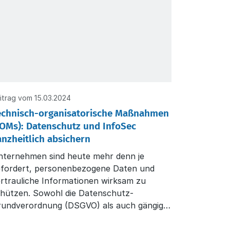
itrag vom 15.03.2024
echnisch-organisatorische Maßnahmen
TOMs): Datenschutz und InfoSec
anzheitlich absichern
nternehmen sind heute mehr denn je
efordert, personenbezogene Daten und
rtrauliche Informationen wirksam zu
chützen. Sowohl die Datenschutz-
rundverordnung (DSGVO) als auch gängige
andards der Informationssicherheit wie
O/IEC 27001 verlangen strukturelle,