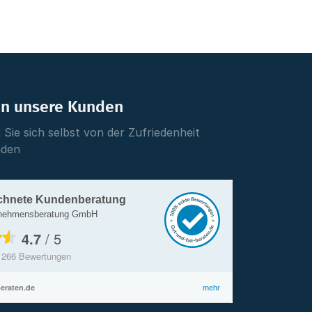
en unsere Kunden
Sie sich selbst von der Zufriedenheit
nden
chnete Kundenberatung
rnehmensberatung GmbH
4.7
/
5
s
266
Bewertungen
beraten.de
mehr