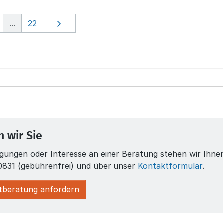
weiterhin stattfindet – insbesondere in Bezug
te
...
22
auf die kritischen Geschäftsprozesse, die für
Vo
das Überleben des Unternehmens
de
unverzichtbar sind.
ge
 wir Sie
gungen oder Interesse an einer Beratung stehen wir Ihnen
831 (gebührenfrei) und über unser
Kontaktformular
.
stberatung anfordern