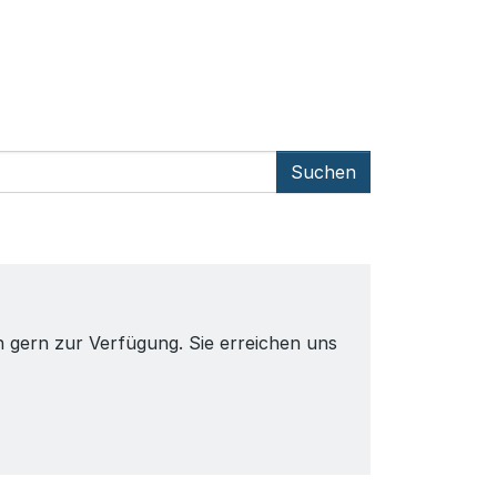
chnische und organisatorische
rkehrungen, um Risiken zu minimieren und
n Schutz sensibler Daten dauerhaft zu
währleisten.
Suchen
 gern zur Verfügung. Sie erreichen uns