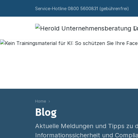
Skip to content
Service-Hotline
0800 5600831
(gebührenfrei)
D
Home
Blog
Aktuelle Meldungen und Tipps zu 
Informationssicherheit und Compli