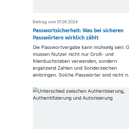
Beitrag vom 01.06.2024
Passwortsicherheit: Was bei sicheren
Passwörtern wirklich zählt
Die Passwortvergabe kann mühselig sein: O
müssen Nutzer nicht nur Groß- und
Kleinbuchstaben verwenden, sondern
ergänzend Zahlen und Sonderzeichen
einbringen. Solche Passwörter sind nicht n
schwer zu merken, sondern bieten aufgru
ihrer oft vorhersehbaren Struktur keine
ausreichende Entropie und sind damit längs
nicht so sicher, wie vermutet.