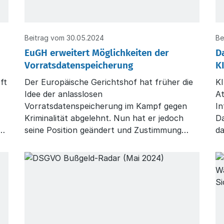
Beitrag vom 30.05.2024
Be
EuGH erweitert Möglichkeiten der
D
Vorratsdatenspeicherung
K
ft
Der Europäische Gerichtshof hat früher die
KI
Idee der anlasslosen
At
Vorratsdatenspeicherung im Kampf gegen
I
Kriminalität abgelehnt. Nun hat er jedoch
D
ur
seine Position geändert und Zustimmung
da
nd
signalisiert.
di
g
t