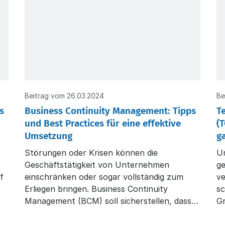
Beitrag vom 26.03.2024
Be
s
Business Continuity Management: Tipps
T
und Best Practices für eine effektive
(
Umsetzung
g
Störungen oder Krisen können die
U
-
Geschäftstätigkeit von Unternehmen
g
ff
einschränken oder sogar vollständig zum
ve
Erliegen bringen. Business Continuity
s
Management (BCM) soll sicherstellen, dass
G
ein Unternehmen für den Ernstfall
St
vorbereitet ist und der Geschäftsbetrieb
IS