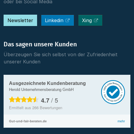
oder bei Social Media
Newsletter
Linkedin
Xing
Das sagen unsere Kunden
Überzeugen Sie sich selbst von der Zufriedenheit
unserer Kunden
Ausgezeichnete Kundenberatung
Herold Unternehmensberatung GmbH
4.7
/
5
Ermittelt aus
266
Bewertungen
Gut-und-fair-beraten.de
mehr