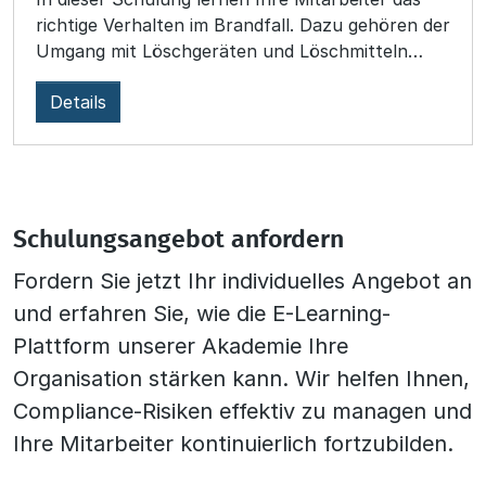
richtige Verhalten im Brandfall. Dazu gehören der
Umgang mit Löschgeräten und Löschmitteln
ebenso wie Maßnahmen zur Brandverhütung.
Details
Innerhalb einer 3D-Umgebung werden alle
wichtigen Symbole, Schilder und
Brandschutzeinrichtungen, die zur effektiven
Unterweisung benötigt werden, erklärt.
Animierte, interaktive Sequenzen bieten Ihren
Mitarbeitern außerdem die Möglichkeit, ihr
Schulungsangebot anfordern
Verhalten im Brandfall praxisnah auf die Probe
Fordern Sie jetzt Ihr individuelles Angebot an
zu stellen. Dieses WBT richtet sich an alle
und erfahren Sie, wie die E-Learning-
Arbeitskräfte in Unternehmen, öffentlichen
Betrieben sowie anderen Organisationen.
Plattform unserer Akademie Ihre
Organisation stärken kann. Wir helfen Ihnen,
Compliance-Risiken effektiv zu managen und
Ihre Mitarbeiter kontinuierlich fortzubilden.