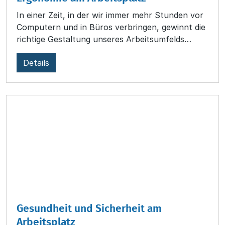
In einer Zeit, in der wir immer mehr Stunden vor
Computern und in Büros verbringen, gewinnt die
richtige Gestaltung unseres Arbeitsumfelds
zunehmend an Bedeutung. Dieser Kurs wird
Details
Ihnen einen Einblick in die Grundlagen der
Ergonomie bieten – von der optimalen
Anordnung von Arbeitsgeräten bis hin zur
Förderung Ihrer Gesundheit und Produktivität.
Gesundheit und Sicherheit am
Arbeitsplatz