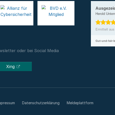
Ausgezei
Herold Unte
Ermittelt au
Gut-und-fair-
sletter oder bei Social Media
Xing
mpressum
Datenschutzerklärung
Meldeplattform