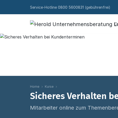
Skip to content
Service-Hotline
0800 5600831
(gebührenfrei)
D
Home
Kurse
Sicheres Verhalten 
Mitarbeiter online zum Themenbere