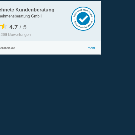
chnete Kundenberatung
rnehmensberatung GmbH
4.7
/
5
s
266
Bewertungen
beraten.de
mehr