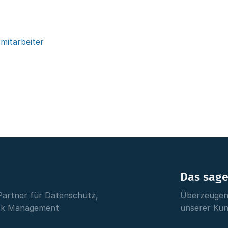
mitarbeiter
Das sag
Partner für Datenschutz,
Überzeugen 
isk Management
unserer Ku