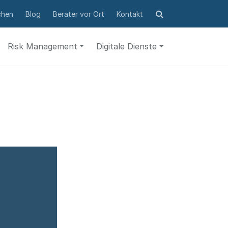
Suchformular
chen
Blog
Berater vor Ort
Kontakt
öffnen
Risk Management
Digitale Dienste