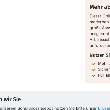
Mehr al
Dieser Onl
modernen E
große Ausw
ausgericht
Arbeitssic
anforderu
Nutzen Si
Mehr a
Sicher
Für a
 wir Sie
n unserem Schulungsangebot nutzen Sie bitte unser
E-Lea