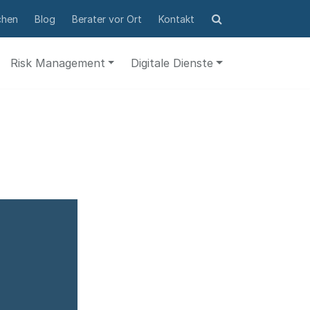
Suchformular
chen
Blog
Berater vor Ort
Kontakt
öffnen
Risk Management
Digitale Dienste