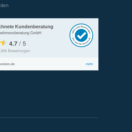
nden
chnete Kundenberatung
rnehmensberatung GmbH
4.7
/
5
s
266
Bewertungen
beraten.de
mehr