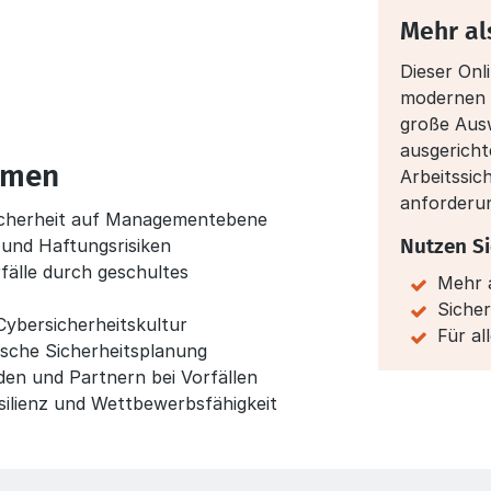
Mehr al
Dieser Onl
modernen E
große Ausw
ausgericht
hmen
Arbeitssic
anforderu
sicherheit auf Managementebene
 und Haftungsrisiken
Nutzen Si
fälle durch geschultes
Mehr a
Sicher
ybersicherheitskultur
Für a
ische Sicherheitsplanung
en und Partnern bei Vorfällen
silienz und Wettbewerbsfähigkeit