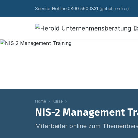
Skip to content
Service-Hotline
0800 5600831
(gebührenfrei)
D
Home
Kurse
NIS-2 Management Tr
Mitarbeiter online zum Themenbere