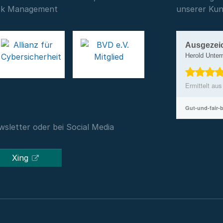
isk Management
unserer Ku
Ausgezei
Herold Unte
Ermittelt au
Gut-und-fair-
sletter oder bei Social Media
Xing