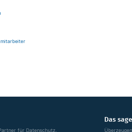
n
mitarbeiter
Das sag
Partner für Datenschutz,
Überzeugen 