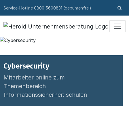
Skip to content
Su
Service-Hotline
0800 5600831
(gebührenfrei)
öff
Cybersecurity
Mitarbeiter online zum
Themenbereich
Informationssicherheit schulen