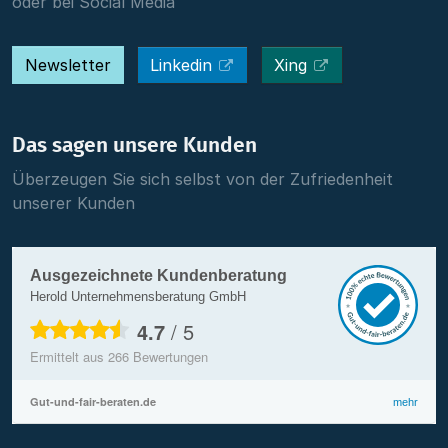
oder bei Social Media
Newsletter
Linkedin
Xing
Das sagen unsere Kunden
Überzeugen Sie sich selbst von der Zufriedenheit
unserer Kunden
Ausgezeichnete Kundenberatung
Herold Unternehmensberatung GmbH
4.7
/
5
Ermittelt aus
266
Bewertungen
Gut-und-fair-beraten.de
mehr