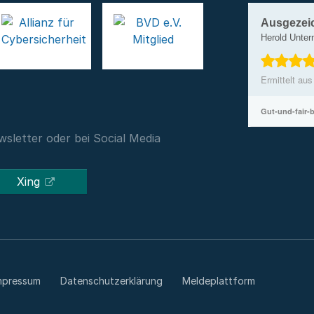
Ausgezei
Herold Unte
Ermittelt au
Gut-und-fair-
sletter oder bei Social Media
Xing
mpressum
Datenschutzerklärung
Meldeplattform