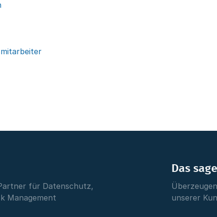
n
mitarbeiter
Das sag
Partner für Datenschutz,
Überzeugen 
isk Management
unserer Ku