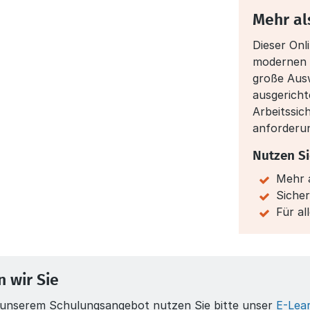
Mehr al
Dieser Onl
modernen E
große Ausw
ausgericht
Arbeitssic
anforderu
Nutzen Si
Mehr a
Sicher
Für a
 wir Sie
n unserem Schulungsangebot nutzen Sie bitte unser
E-Lea