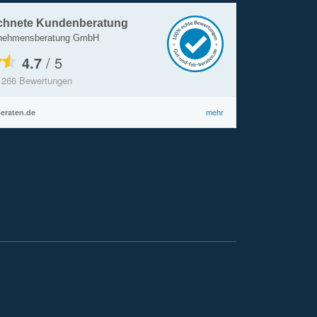
chnete Kundenberatung
rnehmensberatung GmbH
4.7
/
5
s
266
Bewertungen
beraten.de
mehr