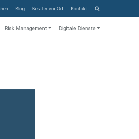
Suchformular
chen
Blog
Berater vor Ort
Kontakt
öffnen
Risk Management
Digitale Dienste