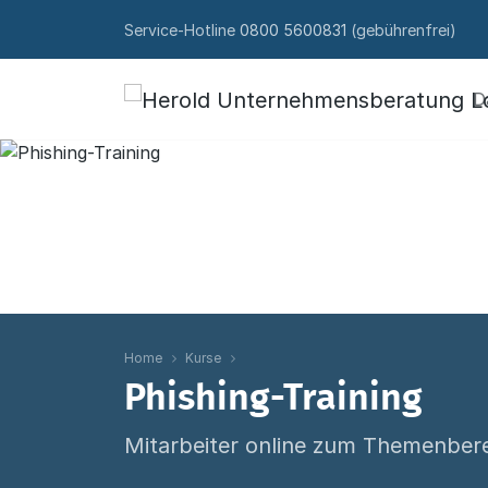
Skip to content
Service-Hotline
0800 5600831
(gebührenfrei)
D
Home
Kurse
Phishing-Training
Mitarbeiter online zum Themenbere