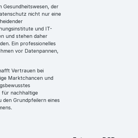
m Gesundheitswesen, der
atenschutz nicht nur eine
cheidender
ungsinstitute und IT-
ten und stehen daher
en. Ein professionelles
ehmen vor Datenpannen,
afft Vertrauen bei
stige Marktchancen und
ungsbewusstes
 für nachhaltige
 den Grundpfeilern eines
mens.