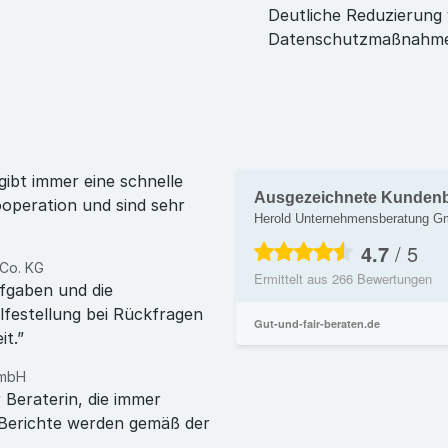
Deutliche Reduzierung 
Datenschutzmaßnahm
gibt immer eine schnelle
Ausgezeichnete Kunden
operation und sind sehr
Herold Unternehmensberatung 
4.7
/
5
 Co. KG
Ermittelt aus
266
Bewertungen
fgaben und die
lfestellung bei Rückfragen
Gut-und-fair-beraten.de
it.”
 mbH
Beraterin, die immer
e Berichte werden gemäß der