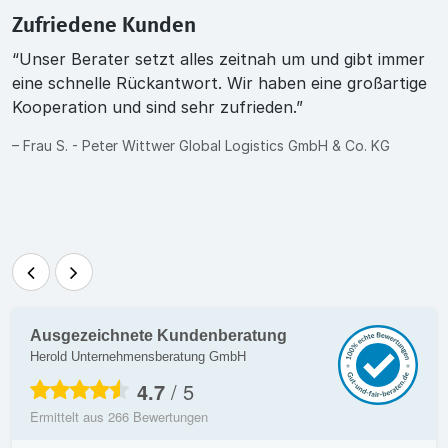
Zufriedene Kunden
“Unser Berater setzt alles zeitnah um und gibt immer
“
r
eine schnelle Rückantwort. Wir haben eine großartige
d
Kooperation und sind sehr zufrieden.”
H
r
S
– Frau S. - Peter Wittwer Global Logistics GmbH & Co. KG
–
Ausgezeichnete Kundenberatung
Herold Unternehmensberatung GmbH
4.7
/
5
Ermittelt aus
266
Bewertungen