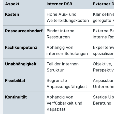
Aspekt
Interner DSB
Externer 
Kosten
Hohe Aus- und
Klar defini
Weiterbildungskosten
geregelte 
Ressourcenbedarf
Bindet interne
Externe Be
Ressourcen
interne R
Fachkompetenz
Abhängig von
Expertenw
internen Schulungen
spezialisi
Unabhängigkeit
Teil der internen
Objektive,
Struktur
Perspektiv
Flexibilität
Begrenzte
Anpassbar 
Anpassungsfähigkeit
Unterneh
Kontinuität
Abhängig von
Stetige Ü
Verfügbarkeit und
Beratung
Kapazität