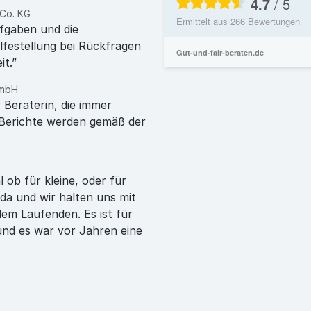
4.7
/
5
 Co. KG
Ermittelt aus
266
Bewertungen
fgaben und die
lfestellung bei Rückfragen
Gut-und-fair-beraten.de
it.”
 mbH
Beraterin, die immer
e Berichte werden gemäß der
ob für kleine, oder für
 da und wir halten uns mit
dem Laufenden. Es ist für
und es war vor Jahren eine