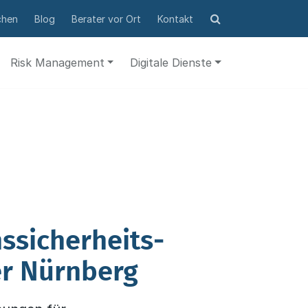
Suchformular
chen
Blog
Berater vor Ort
Kontakt
öffnen
Risk Management
Digitale Dienste
ssicherheits­
er Nürnberg