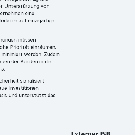
er Unterstützung von
ternehmen eine
oderne auf einzigartige
ohungen müssen
he Priorität einräumen.
 minimiert werden. Zudem
auen der Kunden in die
s.
erheit signalisiert
eue Investitionen
Basis und unterstützt das
Externer ISB