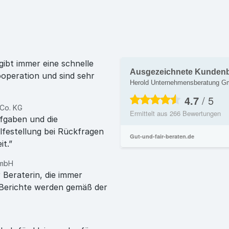
gibt immer eine schnelle
Ausgezeichnete Kunden
operation und sind sehr
Herold Unternehmensberatung 
4.7
/
5
 Co. KG
Ermittelt aus
266
Bewertungen
fgaben und die
lfestellung bei Rückfragen
Gut-und-fair-beraten.de
it.”
 mbH
Beraterin, die immer
e Berichte werden gemäß der