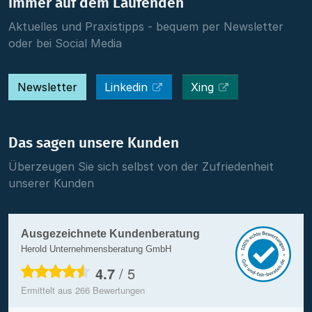
Immer auf dem Laufenden
Aktuelles und Praxistipps - bequem per Newsletter
oder bei Social Media
Newsletter
Linkedin
Xing
Das sagen unsere Kunden
Überzeugen Sie sich selbst von der Zufriedenheit
unserer Kunden
Ausgezeichnete Kundenberatung
Herold Unternehmensberatung GmbH
4.7
/
5
Ermittelt aus
266
Bewertungen