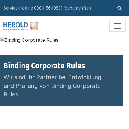
Skip to content
Su
Service-Hotline
0800 5600831
(gebührenfrei)
öff
Binding Corporate Rules
Wir sind Ihr Partner bei Entwicklung
und Prüfung von Binding Corporate
Rules.