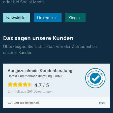
oder bei Social Media
Newsletter
Linkedin
Xing
Das sagen unsere Kunden
Überzeugen Sie sich selbst von der Zufriedenheit
unserer Kunden
Ausgezeichnete Kundenberatung
Herold Unternehmensberatung GmbH
4.7
/
5
Ermittelt aus
266
Bewertungen
Gut-und-fair-beraten.de
mehr