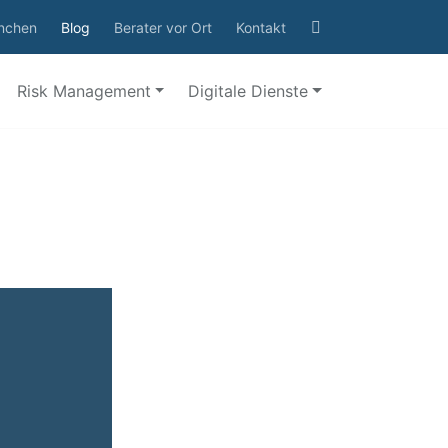
Suchformular
nchen
Blog
Berater vor Ort
Kontakt
öffnen
Risk Management
Digitale Dienste