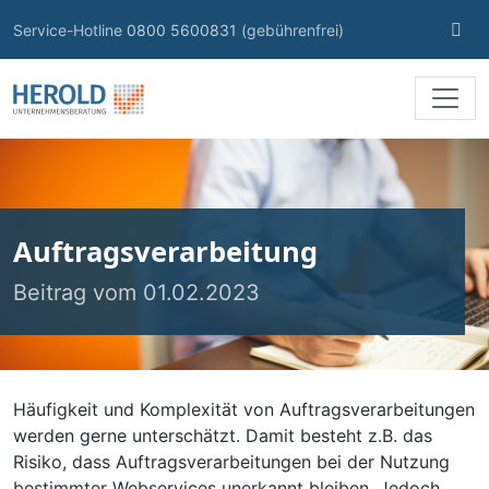
Skip to content
Suc
Service-Hotline
0800 5600831
(gebührenfrei)
öff
Auftragsverarbeitung
Beitrag vom 01.02.2023
Häufigkeit und Komplexität von Auftragsverarbeitungen
werden gerne unterschätzt. Damit besteht z.B. das
Risiko, dass Auftragsverarbeitungen bei der Nutzung
bestimmter Webservices unerkannt bleiben. Jedoch